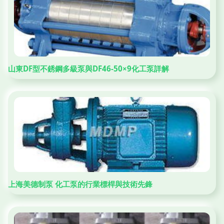
山東DF型不銹鋼多級泵與DF46-50×9化工泵詳解
上海美德制泵 化工泵的行業標桿與技術先鋒