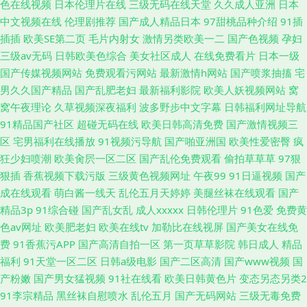
色在线视频
日本伦理片在线
三级无码在线天堂
久久成人亚洲
日本
中文视频在线
伦理剧推荐
国产成人精品日本
97甜桃品种介绍
91插
插插
欧美SE第二页
毛片内射女
激情另类欧美一二
国产色视频
孕妇
三级av无码
日韩欧美色综合
美女社区成人
在线免费看片
日本一级
国产传媒视频网站
免费观看污网站
最新激情h网站
国产喷浆抽搐
宅
男久久国产精品
国产乱肥老妇
最新福利影院
欧美人妖视频网站
窝
窝午夜理论
久草视频深夜福利
波多野步中文字幕
日韩福利网址导航
91精品国产社区
超碰无码在线
欧美日韩高清免费
国产激情视频三
区
宅男福利在线播放
91视频污导航
国产啪亚洲国
欧美性爱密臀
疯
狂少妇喷潮
欧美肏屄一区二区
国产乱伦免费观看
偷拍草草草
97狠
狠插
香蕉视频下载污版
三级黄色视频网址
午夜99
91日逼视频
国产
成在线观看
萌白酱一线天
乱伦五月天婷婷
美腿丝袜在线观看
国产
精品3p
91综合碰
国产乱女乱
成人xxxxx
日韩伦理片
91色爱
免费黄
色av网址
欧美肥老妇
欧美在线tv
加勒比在线视屏
国产美女在线免
费
91香蕉污APP
国产高清自拍一区
第一页草草影院
韩日成人
精品
福利
91天堂一区二区
日韩a级电影
国产二区高清
国产www视频
国
产粉嫩
国产男女猛视频
91社在线看
欧美日韩黄色片
变态另态另类2
91李宗精品
黑丝袜自慰喷水
乱伦五月
国产无码网站
三级无毒免费