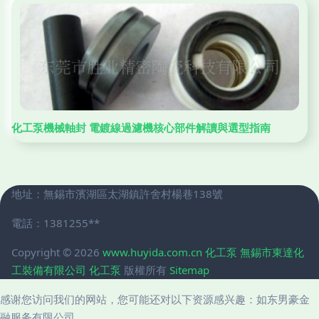
化工泵機械軸封 電鍍線過濾機核心部件解讀與選型指南
地址：無錫市濱湖區太湖鎮許舍村楊巷138號
電話：1381255**
Copyright © 2026
www.huyida.com.cn
化工泵
無錫市東達化
工裝備有限公司
化工泵
版權所有
Sitemap
感谢您访问我们的网站，您可能还对以下资源感兴趣：如东男豪金
融服务有限公司