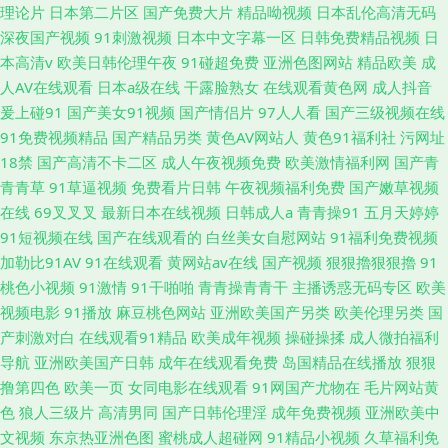
理论片
日本第二片区
国产免费大片
精品呦视频
日本乱伦高清无码
深夜国产视频
91刺激视频
日本中文字幕一区
日韩免费精品视频
日
本高清v
欧美日韩伦理午夜
91碰超免费
亚洲色图网站
精品欧美
成
人AV在线观看
日本a级在线
干露脸熟女
在线观看黄色网
成人抖音
爰上碰91
国产美女91视频
国产情侣片
97人人看
国产三级视频在线
91免费视频精品
国产精品另类
黄色AV网站人
黄色91福利社
污网址
18禁
国产高清不卡二区
成人午夜视频免费
欧美激情福利网
国产青
青青草
91草逼视频
免费看片日韩
午夜视频福利免费
国产嫩草视频
在线
69叉叉叉
最新日本在线视频
日韩成人a
青青操91
五月天婷婷
91短视频在线
国产在线观看的
白丝美女自慰网站
91福利免费视频
加勒比91AV
91在线观看
黄网站av在线
国产视频
狠狠擼狠狠擼
91
桃色小视频
91激情
91干啪啪
青青操青青干
主播诱惑无码专区
欧美
视频电影
91播放
麻豆桃色网站
亚洲欧美国产另类
欧美伦理另类
国
产刺激对白
在线观看91精品
欧美成年视频
操碰操揉
成人微拍福利
导航
亚洲欧美国产日韩
成年在线观看免费
岛国精品在线播放
狠狠
撸第四色
欧美一页
女同电影在线观看
91网国产尤物在
毛片网站黄
色
狼人三级片
高清男同
国产日韩伦理淫
成年免费视频
亚洲欧美中
文视频
东京热亚洲色图
蜜桃成人超碰网
91精品小视频
久草福利免