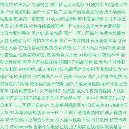
精品视频资源 欧美经品h片 欧美国产激情 www91自拍 黄色免费链接 欧美在
费网站
欧美女人与动物交
国产精品无码电影
91插插库
97超碰大香
蕉
户外自慰影院
国产一区二区二区
国产偷窥盗摄视频
成人动漫网
线性生活 三级片直播网站 婷婷精品一区二区 亚洲免费成人片 91TS在线 99
站观看
欧美第一页夜夜
91成人精品视频
蜜桃爱爱视频
乱伦熟女五
月天
91香蕉视
福利在线视频直播
一区xxxxx
岛国大片免费视频
一
福利精品密臀 bt成人 肏屄五区 后入综合网 精品二四区 欧美黄色网址 人人操
道日本亚洲香蕉
国产91高清精品
国产一区二区福利
伦理在线播放
人妻无码精品
91自拍在线观看
国产一级片内射
夜夜骑青青草
欧美
骚 色综欧美 香蕉短视频污 伊人AV电影 综合另类精品av 91线上 99视频一区
色图人妻
在线免费欧美视频
免费黄色毛片
成人精品无码视频
欧美
午夜极品
性欧美ⅩⅩⅩⅩ乱
欧美色色六月天
91影视网
午夜伦不卡
加
A片大香蕉 超碰在线人网播放 国产99页 后入jk美女 老湿影院V48 欧美日逼视
勒比性爱网
青草国产在线视频
亚洲国产精品导航
欧美色淫
波多野
结依电影
91狠狠撸
成人深夜电影
精品国产美女剃毛
加勒比熟女
91
频 瑟瑟视屏 天天干视频网 91豆花免费看片 91蜜桃动漫78 av三级网 国产91
碰在线
欧美裸模
萌白酱国产一区
美国一级AV
国产人在线成免费
免
费黄色A片网址
微拍福利国产视频
国产人成无码视频
国产原创区色
视频网站 国产喷水 老司机av影视 欧洲爽爽网 亚州高清色图 91豆花制片厂
花堂
在线免费黄A片
久草福利
乱伦家庭
成人午夜免费视频
人妖射
精
国产屁屁
国产精品天干天
国产精品午夜一区
中文字幕无码人妻
97好屌色 超碰夜夜 黄色ws视频 免费网址91 人妻福利老司机 婷婷激情综合
日本不卡二区
国产日韩91
久草福利视频网
91日日夜夜91
超碰碰天
天操
91草草酒店视频
韩日一区二区
国产激情视频网站
成人视频日
网 91涩涩蜜桃 大香蕉肏 韩国操B视频 青草久久婷 天堂色导航 超碰在线精品
本
茄子视频污
亚洲色欲天天
成人丝瓜视频下载
日韩逼网
精东传媒
入口
黄wwww色
香港伦理电影在线
成人影院在线播放
欧美足交一