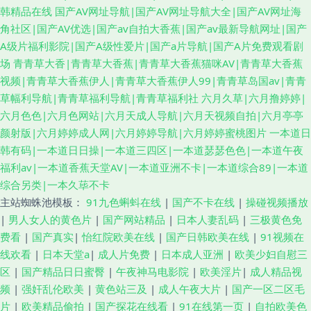
韩精品在线
国产AV网址导航|国产AV网址导航大全|国产AV网址海
角社区|国产AV优选|国产av自拍大香蕉|国产av最新导航网址|国产
A级片福利影院|国产A级性爱片|国产a片导航|国产A片免费观看剧
场
青青草大香|青青草大香蕉|青青草大香蕉猫咪AV|青青草大香蕉
视频|青青草大香蕉伊人|青青草大香蕉伊人99|青青草岛国av|青青
草幅利导航|青青草福利导航|青青草福利社
六月久草|六月撸婷婷|
六月色色|六月色网站|六月天成人导航|六月天视频自拍|六月亭亭
颜射版|六月婷婷成人网|六月婷婷导航|六月婷婷蜜桃图片
一本道日
韩有码|一本道日日操|一本道三四区|一本道瑟瑟色色|一本道午夜
福利av|一本道香蕉天堂AV|一本道亚洲不卡|一本道综合89|一本道
综合另类|一本久荜不卡
主站蜘蛛池模板：
91九色蝌蚪在线
|
国产不卡在线
|
操碰视频播放
|
男人女人的黄色片
|
国产网站精品
|
日本人妻乱码
|
三极黄色免
费看
|
国产真实
|
怡红院欧美在线
|
国产日韩欧美在线
|
91视频在
线欢看
|
日本天堂a
|
成人片免费
|
日本成人亚洲
|
欧美少妇自慰三
区
|
国产精品日日蜜臀
|
午夜神马电影院
|
欧美淫片
|
成人精品视
频
|
强奸乱伦欧美
|
黄色站三及
|
成人午夜大片
|
国产一区二区毛
片
|
欧美精品偷拍
|
国产探花在线看
|
91在线第一页
|
自拍欧美色