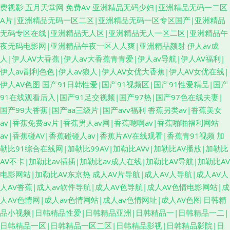
费视影
五月天堂网
免费Av
亚洲精品无码少妇|亚洲精品无码一二区
A片|亚洲精品无码一区二区|亚洲精品无码一区专区国产|亚洲精品
无码专区在线|亚洲精品无人区|亚洲精品无人一区二区|亚洲精品午
夜无码电影网|亚洲精品午夜一区人人爽|亚洲精品颜射
伊人av成
人|伊人AV大香蕉|伊人av大香蕉青青爱|伊人av导航|伊人AV福利|
伊人av副利色色|伊人av狼人|伊人AV女优大香蕉|伊人AV女优在线|
伊人AV色图
国产91日韩性爱|国产91视频区|国产91性爱精品|国产
91在线观看后入|国产91足交视频|国产97热|国产97色在线夫妻|
国产99大香蕉|国产aa三级片|国产avv福利
香蕉另类av|香蕉美女
av|香蕉免费av片|香蕉男人av网|香蕉嗯啊av|香蕉啪啪福利网站
av|香蕉碰AV|香蕉碰碰人av|香蕉片AV在线观看|香蕉青91视频
加
勒比91综合在线网|加勒比99AV|加勒比AVv|加勒比AV播放|加勒比
AV不卡|加勒比av插插|加勒比av成人在线|加勒比AV导航|加勒比AV
电影网站|加勒比AV东京热
成人AV片导航|成人AV人导航|成人AV人
人AV香蕉|成人av软件导航|成人AV色导航|成人AV色情电影网站|成
人AV色情网|成人av色情网站|成人av色情网址|成人AV色图
日韩精
品小视频|日韩精品性爱|日韩精品亚洲|日韩精品一|日韩精品一二|
日韩精品一区|日韩精品一区二区|日韩精品影视|日韩精品影院|日