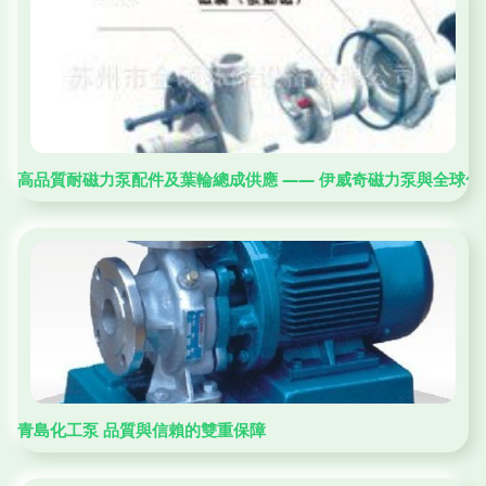
高品質耐磁力泵配件及葉輪總成供應 —— 伊威奇磁力泵與全球化
青島化工泵 品質與信賴的雙重保障