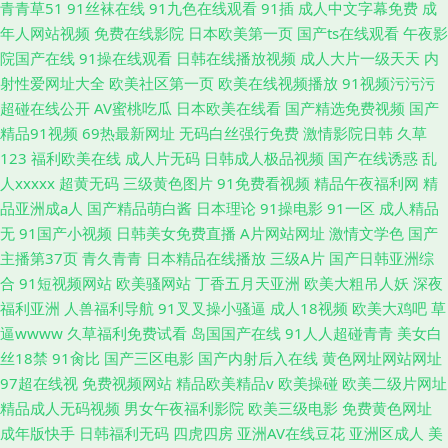
青青草51
91丝袜在线
91九色在线观看
91插
成人中文字幕免费
成
年人网站视频
免费在线影院
日本欧美第一页
国产ts在线观看
午夜影
院国产在线
91操在线观看
日韩在线播放视频
成人大片一级天天
内
射性爱网址大全
欧美社区第一页
欧美在线视频播放
91视频污污污
超碰在线公开
AV蜜桃吃瓜
日本欧美在线看
国产精选免费视频
国产
精品91视频
69热最新网址
无码白丝强行免费
激情影院日韩
久草
123
福利欧美在线
成人片无码
日韩成人极品视频
国产在线诱惑
乱
人xxxxx
超黄无码
三级黄色图片
91免费看视频
精品午夜福利网
精
品亚洲成a人
国产精品萌白酱
日本理论
91操电影
91一区
成人精品
无
91国产小视频
日韩美女免费直播
A片网站网址
激情文学色
国产
主播第37页
青久青青
日本精品在线播放
三级A片
国产日韩亚洲综
合
91短视频网站
欧美骚网站
丁香五月天亚洲
欧美大粗吊人妖
深夜
福利亚洲
人兽福利导航
91叉叉操小骚逼
成人18视频
欧美大鸡吧
草
逼wwww
久草福利免费试看
岛国国产在线
91人人超碰青青
美女白
丝18禁
91肏比
国产三区电影
国产内射后入在线
黄色网址网站网址
97超在线视
免费视频网站
精品欧美精品v
欧美操碰
欧美二级片网址
精品成人无码视频
男女午夜福利影院
欧美三级电影
免费黄色网址
成年版快手
日韩福利无码
四虎四房
亚洲AV在线豆花
亚洲区成人
美