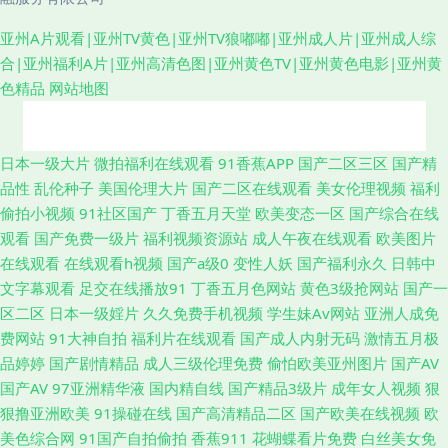
亚州A片观看|亚州TV黄色|亚州TV狼嘟嘟|亚州成人片|亚州成人综
合|亚州福利A片|亚州高清色图|亚州黄色TV|亚州黄色电影|亚州黄
色精品
网站地图
国产天天无日日干 午夜福利96 狠狠干狠撸 国产一二av 超碰人妻av 白虎91
日本一级大片
微拍福利在线观看
91香蕉APP
国产二区三区
国产精
品性
乱伦种子
美国伦理大片
国产二区在线观看
美女伦理视频
福利
97国产精品 91内射在线 91色人妻 日韩成人一本道 91N视频免费看 国产51
偷拍小视频
91社区国产
丁香五月天堂
欧美变态一区
国产综合在线
观看
国产免费一级片
福利视频资源站
成人午夜在线观看
欧美图片
精品 日本日屄 91AV欧美 亚洲色图欧美 超碰久久综合 91c网站 wwwcom色
在线观看
在线观看h视频
国产a级0
变性人妖
国产福利永久
日韩中
文字幕观看
足交在线播放91
丁香五月色网站
黄色3级抢网站
国产一
色 国产系列中文 美女红杏网站 51国产视频自拍 成人黄色电影院 日本黄123
区二区
日本一级婬片
久久免费手机视频
学生妹Av网站
亚洲人成免
费网站
91大神自拍
福利片在线观看
国产成人内射无码
激情五月极
区 亚洲黄色小说网址 国产91在线观 麻豆精久久 婷婷色在线 午夜成人久草视
品婷婷
国产剧情精品
成人三级伦理免费
偷怕欧美亚州图片
国产AV
国产AV
97亚洲精华液
国内精自线
国产精品3级片
成年女人视频
狠
频 中文字幕日本有码 91人妻国产丝袜 操逼123首页 超碰九一 海角社区亚瑟
狠撸亚洲欧美
91操碰在线
国产高清精品二区
国产欧美在线视频
欧
美色综合网
91国产自拍偷拍
香蕉911
花蝴蝶看片免费
白丝美女免