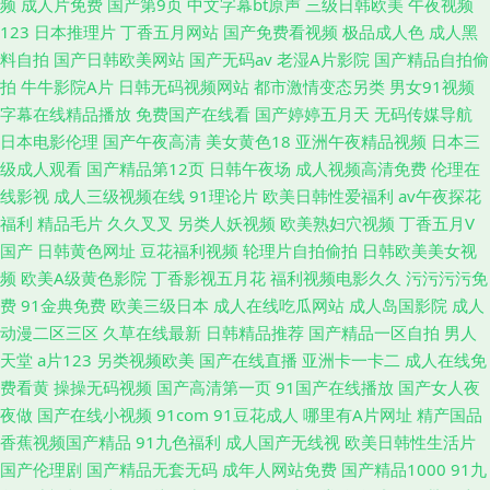
频
成人片免费
国产第9页
中文字幕bt原声
三级日韩欧美
午夜视频
123
日本推理片
丁香五月网站
国产免费看视频
极品成人色
成人黑
料自拍
国产日韩欧美网站
国产无码av
老湿A片影院
国产精品自拍偷
拍
牛牛影院A片
日韩无码视频网站
都市激情变态另类
男女91视频
字幕在线精品播放
免费国产在线看
国产婷婷五月天
无码传媒导航
日本电影伦理
国产午夜高清
美女黄色18
亚洲午夜精品视频
日本三
级成人观看
国产精品第12页
日韩午夜场
成人视频高清免费
伦理在
线影视
成人三级视频在线
91理论片
欧美日韩性爱福利
av午夜探花
福利
精品毛片
久久叉叉
另类人妖视频
欧美熟妇穴视频
丁香五月V
国产
日韩黄色网址
豆花福利视频
轮理片自拍偷拍
日韩欧美美女视
频
欧美A级黄色影院
丁香影视五月花
福利视频电影久久
污污污污免
费
91金典免费
欧美三级日本
成人在线吃瓜网站
成人岛国影院
成人
动漫二区三区
久草在线最新
日韩精品推荐
国产精品一区自拍
男人
天堂
a片123
另类视频欧美
国产在线直播
亚洲卡一卡二
成人在线免
费看黄
操操无码视频
国产高清第一页
91国产在线播放
国产女人夜
夜做
国产在线小视频
91com
91豆花成人
哪里有A片网址
精产国品
香蕉视频国产精品
91九色福利
成人国产无线视
欧美日韩性生活片
国产伦理剧
国产精品无套无码
成年人网站免费
国产精品1000
91九