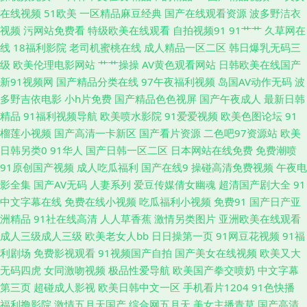
线免费观看AV 综合另类 影音先锋丝袜制服 99福利在线视频 成人日韩免费
在线视频
51欧美
一区精品麻豆经典
国产在线观看资源
波多野洁衣
视频
污网站免费看
特级欧美在线观看
自拍视频91
91艹艹
久草网在
国产在线视屏91 国产精产国品一区 另类极品 韩国福利一区 欧美黑人大吊视
线
18福利影院
老司机蜜桃在线
成人精品一区二区
韩日爆乳无码三
级
欧美伦理电影网站
艹艹操操
AV黄色观看网站
日韩欧美在线国产
频 精品视频黄色91 日韩欧美中文 三级片青青草 日本男女网站 免费黄色影院
新91视频网
国产精品分类在线
97午夜福利视频
岛国AV动作无码
波
多野吉依电影
小h片免费
国产精品色色视屏
国产午夜成人
最新日韩
欧洲免费在线 美女被草 韩国专区第一夜 国精品久久 黄色快播大香蕉 国产熟
精品
91福利视频导航
欧美喷水影院
91爱爱视频
欧美色图论坛
91
榴莲小视频
国产高清一卡新区
国产看片资源
二色吧97资源站
欧美
女自拍 国产人妻喷水视频 九一豆花网站 久久艹手机在线 国产精品免费熟女
日韩另类0
91华人
国产日韩一区二区
日本网站在线免费
免费潮喷
91原创国产视频
成人吃瓜福利
国产在线9
操碰高清免费视频
午夜电
福利AV一区 超碰人人艹久久 97综合激情 91色情软件 国产黄色免费电影 黄
影全集
国产AV无码
人妻系列
爱豆传媒倩女幽魂
超清国产剧大全
91
中文字幕在线
免费在线小视频
吃瓜福利小视频
免费91
国产日产亚
色最新网址 精品成人 久草精品国产系列 加勒比激情网 久久精品国产亚州 后
洲精品
91社在线高清
人人草香蕉
激情另类图片
亚洲欧美在线观看
成人三级成人三级
欧美老女人bb
日日操第一页
91网豆花视频
91福
入黑丝 国产精品天天干 深夜福利姬 伊人久久青青草网 色图专区区 97超碰超
利剧场
免费影视观看
91视频国产自拍
国产美女在线视频
欧美又大
无码四虎
女同激吻视频
极品性爱导航
欧美国产拳交喷奶
中文字幕
碰 大香蕉易淫网 日本妞妞基地 香蕉影剧院 www91熊猫 豆花91网 久草香蕉
第三页
超碰成人影视
欧美日韩中文一区
手机看片1204
91色快播
福利撸影院
激情五月天国产
综合网五月天
美女主播青草
国产高清