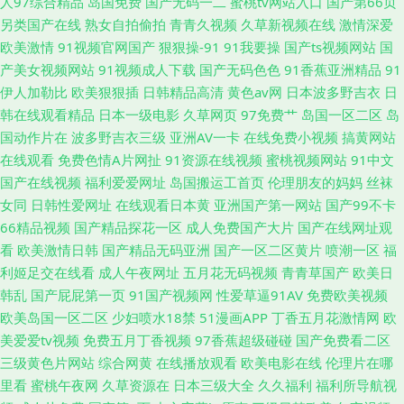
人97综合精品
岛国免费
国产无码一二
蜜桃tv网站入口
国产第66页
另类国产在线
熟女自拍偷拍
青青久视频
久草新视频在线
激情深爱
欧美激情
91视频官网国产
狠狠操-91
91我要操
国产ts视频网站
国
产美女视频网站
91视频成人下载
国产无码色色
91香蕉亚洲精品
91
伊人加勒比
欧美狠狠插
日韩精品高清
黄色av网
日本波多野吉衣
日
韩在线观看精品
日本一级电影
久草网页
97免费艹
岛国一区二区
岛
国动作片在
波多野吉衣三级
亚洲AV一卡
在线免费小视频
搞黄网站
在线观看
免费色情A片网扯
91资源在线视频
蜜桃视频网站
91中文
国产在线视频
福利爱爱网址
岛国搬运工首页
伦理朋友的妈妈
丝袜
女同
日韩性爱网址
在线观看日本黄
亚洲国产第一网站
国产99不卡
66精品视频
国产精品探花一区
成人免费国产大片
国产在线网址观
看
欧美激情日韩
国产精品无码亚洲
国产一区二区黄片
喷潮一区
福
利姬足交在线看
成人午夜网址
五月花无码视频
青青草国产
欧美日
韩乱
国产屁屁第一页
91国产视频网
性爱草逼91AV
免费欧美视频
欧美岛国一区二区
少妇喷水18禁
51漫画APP
丁香五月花激情网
欧
美爱爱tv视频
免费五月丁香视频
97香蕉超级碰碰
国产免费看二区
三级黄色片网站
综合网黄
在线播放观看
欧美电影在线
伦理片在哪
里看
蜜桃午夜网
久草资源在
日本三级大全
久久福利
福利所导航视