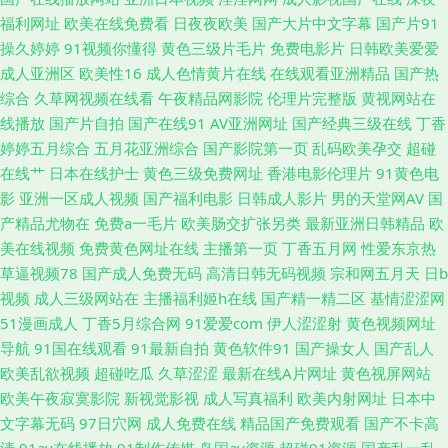
成人综合大香蕉 九一狼人社 欧洲人妻丰满 91熟女豆花视频 岛国偷拍色图 久
福利网址
欧美在线免费看
日夜夜欧美
国产大片中文字幕
国产片91
操久婷婷
91视频你懂得
黄色三级片毛片
免费电影片
日韩欧美爱爱
久伊人在线视频 超碰玖玖 人妻伊人大香蕉 91大片成人痘音 波多野结衣一本
成人亚洲区
欧美性16
成人色情黄片在线
在线观看亚洲精品
国产热
综合
久草网视频在线看
午夜精品网影院
伦理片完整版
黄视网站在
道 黑料网线路一二三 先锋影音AV官网 91色片 大香蕉九九 美国成人视屏 日
线播放
国产片自拍
国产在线91
AV亚洲网址
国产经典三级在线
丁香
婷婷五月综合
五月花亚洲综合
国产影院第一页
乱码欧美孕交
超碰
姜女BB 中文字幕cao操 日本阿v视频 在线看免费91 白丝美女足交 国产一线
在线艹
日本在线护士
黄色三级免费网址
香港电影伦理片
91黄色电
影
亚洲一区成人视频
国产福利电影
日韩成人影片
男的天堂网AV
国
二线 免费在线观看91 无码超碰97 91九九九在线 超碰婷婷 精品不卡网 午夜
产精品尤物在
免费a一毛片
欧美肠交扩张另类
最新亚洲日韩精品
欧
美在线视频
免费黄色网址在线
主播第一页
丁香五月网
性爱东京热
av伦理 成人性生网站 美国福利网址导航 日韩欧美大B 宅男影院 www豆花51
草逼视频78
国产成人免费无码
高清日韩无码视频
宗和网五月天
日b
视频
成人三级网站在
主播福利姬h在线
国产精一精二区
基情涩涩网
九一在线免费看 日本AV中文字幕 亚洲成人WWW 97青青 国产91在线首页 亚
51漫画成人
丁香5月综合网
91爱爱com
伊人涩涩射
黄色视频网址
导航
91国在线观看
91最新自拍
黄色软件91
国产操女人
国产乱人
洲毛片网站 99福利视频 精品人妻二区三区 午夜福利传媒 草比在线观看 黄色
欧美乱欲视频
超碰吃瓜
久草涩涩
最新在线A片网址
黄色视屏网站
欧美午夜寂寞影院
新视觉影视
成人写真福利
欧美内射网址
日本中
小说视频网址 日韩城人网站 伊人网少妇在线 东京热亚洲传媒 欧美TV成人在
文字幕无码
97日穴网
成人免费在线
精品国产免费观看
国产不卡高