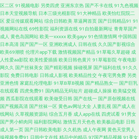
狼人综合插 午夜激情社区 日本有码第9页 麻豆传媒xxx 韩日色情 91色主站
区二区
91视频电影
另类四虎
亚洲东京热
国产不卡在线
91九色视频
日本天堂视频导航
日本三级光棍影院
91大神精品
欧美怡红院院二
国产黑丝足交在线 男人女人做爱网站 日韩综合色网 亚洲天堂A片 91黑丝在
区
爱豆传媒观看网站
综合日韩欧美
草逼网首页
国产日韩精品91
91
视频网站在线
69性影院
福利资源在线
91自拍最新网址
青青草国产
线 成人无码免费 国产成人天天操 先锋成人Av 肏屄视频福利社 国产美女自拍
成人
黄色岛国网站
欧美一xxxxx
欧美gayv
91色情激情网
中国韩国
日本高清
国产国产一区
亚洲欧洲成人
日韩在线
久久国产影视综合
视频 欧美第18页 午夜剧场A 大香蕉888 久草视频在线毛片 欧美在线 美女青
欧美69潮喷
伦理片app下载
激情视频国产精品
91草莓久草超碰
成
人性爱aa影院
欧美性爱插插
欧美日韩色黄片
91草莓影院
午夜电影
娱乐91 激情东京热 久久精品人人妻 久草资源福利 美女超碰 激情深爱 黄色
网久久
国产丝袜美女
国产精彩视频
操碰视屏
国产福利在线
91久久
影院
免费日韩电影
日韩成人影视
欧美精品性交
午夜宅男免费
另类
香蕉视频 黄色五月天网址 国产情侣第一页 国产色图专区 岛国AV搬运工 久久
亚洲色情
家庭乱伦理电影
91草B草B视频
国产精品熟女一
国产巨乳
在线观看
四虎免费91
国内精品无码短片
超碰成人操操
欧美猛交视
尹人综合网 久草资源在线视频 老湿影院福利在线 精品呦呦呦 久草资源福利
频
西瓜影院在线观看
欧美做受日韩
国产在线一
国产原创视频在线
国产视频高清
国产丝袜一区
黄色av网址大全
人妻乱视
国产成人在
站 黄色伊人 韩国美女屄视频 国产在线网址 国产第9页在线 久草资源在线视
线网站
久草视频资源站
综合五月香
成人app在线
四虎试看
91男女
国产男小鲜肉同
福利影院网站
激情五月天色色
欧美极品电影
日韩
频 老湿机福利院 精品国产九九九 久草成人福利 欧洲美色sss 午夜资源网 在
成人第一页
国产日韩欧美电影
久久机热
成人午夜网
黄色天堂男人
操视频免费91
日韩中文在线
精品中的精品
97国产精品视频
91美女