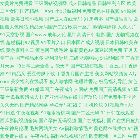
女黄片免费观看
三级网站视频网
成人日韩精品
日韩福利专区
欧美
二区女同
国产精品一区91
小x导航福利
免费黄色在线视频
91原创
视频
欧美日韩小视频
国产成人在线无码
91黑料不
国产极品自拍
岛
国最大色网站
精品无码国产二品
欧美一及片
激情网婷婷
人妖大片
91天堂影视
国产www
成年人伦理片
高清日韩电影
国产尤物视频在
线
超碰福利97视屏
91看片入口
日本国产成人视频
日本日韩欧美在
线
黄色资料入口
黄色网三级毛片
最新黄色av
麻豆影院免费
五月天
堂丁香
国产精品水多
福利所导航
三级视频网站J
51福利影院
丁香五
月天av
18日本三级全黄
乱伦天堂
国产在线短视频
丁香五月丁香婷
婷
91精品又
爱豆传媒下载
丁香九月国产主播
美女网站视频黄
A片
com
美女福利在线观看
狼人激情网
伦理片香港
极品福利导航
黄色
三级最新免费
91嫩草国产
午夜成年人网站
免费国产高清视频
91草
莓
丝瓜视频污成人
国产亚洲视品在线
国产玖玖
国产免费毛不卡片
久久无码
国产精品网络
孕妇无码在线
91手机论坛
91视频新地址
91日逼
午夜啪视频
91啪水蜜桃网
国产二区无码
91日韩在线观看
西瓜影院视频全集
国产孕妇无码视频
国产在线福利
国产在线日皮片
午夜神马伦理
毛片网站美女
AV福利激情毛片
黄色网在线播放
91视
频免费在线
91午夜在线
福利在线视频导航
欧美喷潮一区二区
午夜