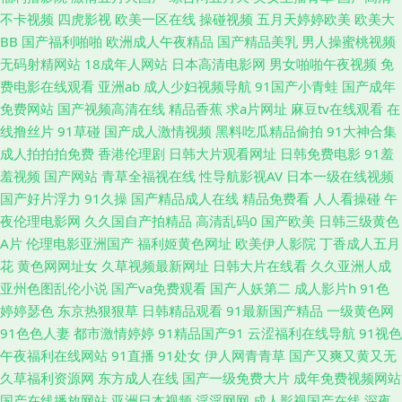
97 人妖资源网站 2026天天肏 操人妻av 国产中文 蜜桃av先锋影院 日韩新网
不卡视频
四虎影视
欧美一区在线
操碰视频
五月天婷婷欧美
欧美大
BB
国产福利啪啪
欧洲成人午夜精品
国产精品美乳
男人操蜜桃视频
片 亚洲男女操逼视频 91网站免费视频 大香蕉伊人天堂 久久精品嫩草 四虎色
无码射精网站
18成年人网站
日本高清电影网
男女啪啪午夜视频
免
费电影在线观看
亚洲ab
成人少妇视频导航
91国产小青蛙
国产成年
站 91传媒在线看 国产网站视频 麻豆精久久 亚洲第一导航污 91日韩永久 白
免费网站
国产视频高清在线
精品香蕉
求a片网址
麻豆tv在线观看
在
线撸丝片
91草碰
国产成人激情视频
黑料吃瓜精品偷拍
91大神合集
虎美女爆操91 国内熟女视频 女人毛片黄色 亚洲伊人主页 AV无码导航 国产
成人拍拍拍免费
香港伦理剧
日韩大片观看网址
日韩免费电影
91羞
羞视频
国产网站
青草全福视在线
性导航影视AV
日本一级在线视频
操屄 欧洲色二 四虎色逼 91pro成人 99这里都是精品 东京热av片 久久97影
国产好片浮力
91久操
国产精品成人在线
精品免费看
人人看操碰
午
夜伦理电影网
久久国自产拍精品
高清乱码0
国产欧美
日韩三级黄色
院 欧美色中色5 伪娘导航 97超碰人妻自慰 国产不卡二区 九一美女肏屄 欧美
A片
伦理电影亚洲国产
福利姬黄色网址
欧美伊人影院
丁香成人五月
花
黄色网网址女
久草视频最新网址
日韩大片在线看
久久亚洲人成
美女日皮快播 五月天综合色色 91精品牛 超碰3p在线观看 韩日欧美好看剧 欧
亚州色图乱伦小说
国产va免费观看
国产人妖第二
成人影片h
91色
婷婷瑟色
东京热狠狠草
日韩精品观看
91最新国产精品
一级黄色网
美精品视 香蕉视屏 91熟女丝袜福利 东京热天堂久久 久久宗和a 日韩脚交在
91色色人妻
都市激情婷婷
91精品国产91
云涩福利在线导航
91视色
午夜福利在线网站
91直播
91处女
伊人网青青草
国产又爽又黄又无
线 一区二区国产视频 91最新地址 超碰在人 国语不卡肏屄视频 亚洲国产aa
久草福利资源网
东方成人在线
国产一级免费大片
成年免费视频网站
国产在线播放网站
亚洲日本视频
淫淫网网
成人影视国产在线
深夜