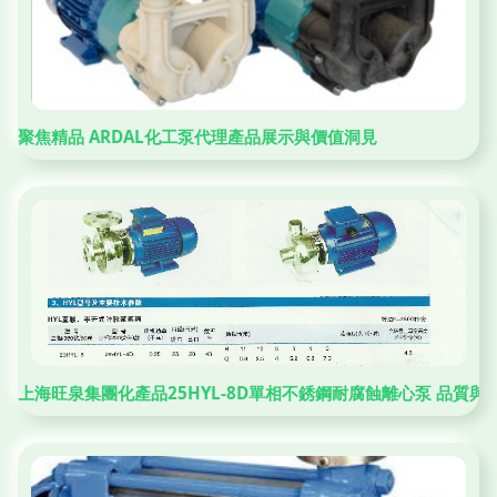
聚焦精品 ARDAL化工泵代理產品展示與價值洞見
上海旺泉集團化產品25HYL-8D單相不銹鋼耐腐蝕離心泵 品質