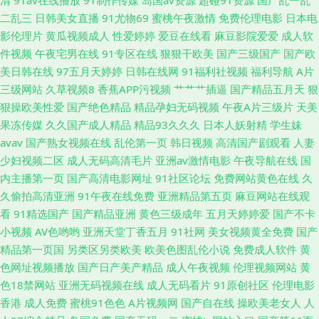
清
91av在线播放
91制作传媒
岛国av资源
超碰91资源
国产乱一乱
线 微拍福利88 91视频观看入口 东京热av在线 老熟女人ass 三级片自慰 3级
二乱三
日韩美女直播
91尤物69
蜜桃午夜激情
免费伦理电影
日本电
影伦理片
黄瓜视频成人
性爱婷婷
爱豆在线看
麻豆影院爱爱
成人软
片av片网 俺去也影院 老司机曹逼视频 婷婷影院伊人 97亚州狠狠色 国产九区
件视频
午夜宅男在线
91专区在线
狠狠干欧美
国产三级国产
国产欧
美日韩在线
97五月天婷婷
日韩在线网
91福利社视频
福利导航
A片
一区在线 人妻草草草草 影音先锋欧美四级 肏屄欧美 黄色激情久久 欧美孕妇
三级网站
久草视频8
香蕉APP污视频
艹艹艹插逼
国产精品五月天
狠
狠操欧美性爱
国产绝色精品
精品孕妇无码视频
午夜A片三级片
天美
性交 www国产n免费 精品av在线网站 人妻重口味 制服AV影院 av影院青青草
果冻传媒
久久国产成人精品
精品93久久久
日本人妖射精
学生妹
avav
国产熟女视频在线
乱伦第一页
韩日视频
高清国产剧观看
人妻
原 海角国产一级视频 欧美性爱派对网站 五月天性爱网址 传媒视频在线
少妇视频二区
成人无码高清毛片
亚洲av激情电影
午夜导航在线
国
内主播第一页
国产高清电影网址
91社区论坛
免费网站黄色在线
久
久偷拍高清亚洲
91午夜在线免费
亚洲精品第五页
麻豆网站在线观
看
91精选国产
国产精品亚洲
黄色三级成年
五月天婷婷爱
国产不卡
小视频
AV色哟哟
亚洲天堂丁香五月
91社网
美女视频黄全免费
国产
精品第一页国
另类区另类欧美
欧美色图乱伦小说
免费成人软件
黄
色网址视频播放
国产日产美产精品
成人午夜视频
伦理视频网站
黄
色18禁网站
亚洲无码视频在线
成人无码看片
91原创社区
伦理电影
香港
成人免费
蜜桃91色色
A片视频网
国产自在线
操欧美老女人
人