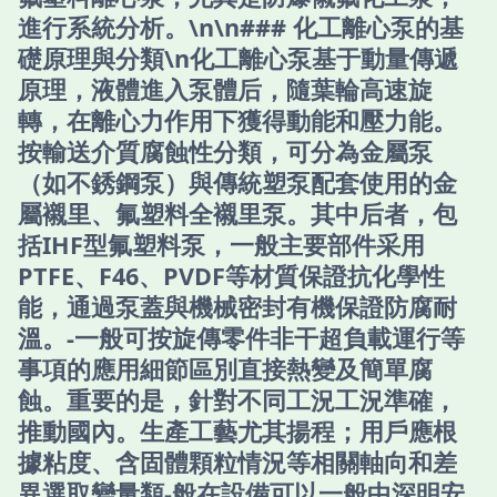
進行系統分析。\n\n### 化工離心泵的基
礎原理與分類\n化工離心泵基于動量傳遞
原理，液體進入泵體后，隨葉輪高速旋
轉，在離心力作用下獲得動能和壓力能。
按輸送介質腐蝕性分類，可分為金屬泵
（如不銹鋼泵）與傳統塑泵配套使用的金
屬襯里、氟塑料全襯里泵。其中后者，包
括IHF型氟塑料泵，一般主要部件采用
PTFE、F46、PVDF等材質保證抗化學性
能，通過泵蓋與機械密封有機保證防腐耐
溫。-一般可按旋傳零件非干超負載運行等
事項的應用細節區別直接熱變及簡單腐
蝕。重要的是，針對不同工況工況準確，
推動國內。生產工藝尤其揚程；用戶應根
據粘度、含固體顆粒情況等相關軸向和差
異選取變量類-般在設備可以一般中深明安